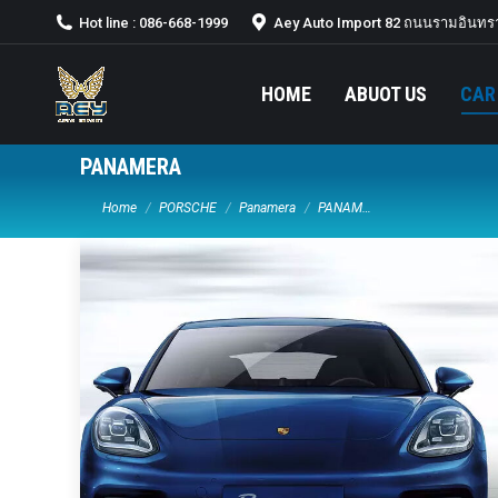
Hot line : 086-668-1999
Aey Auto Import 82 ถนนรามอินทรา
HOME
ABUOT US
CAR
PANAMERA
You are here:
Home
PORSCHE
Panamera
PANAM…