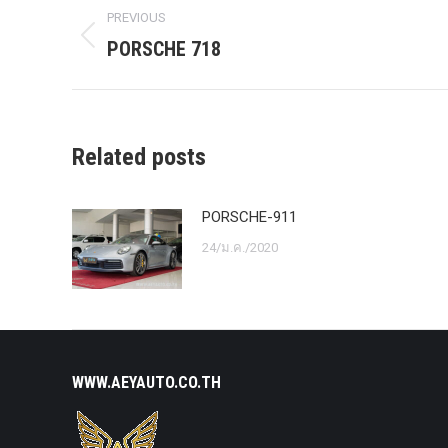
Post
PREVIOUS
navigation
PORSCHE 718
Previous
post:
Related posts
PORSCHE-911
24/ม.ค./2020
WWW.AEYAUTO.CO.TH