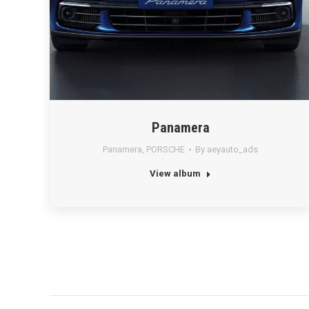
Panamera
Panamera
,
PORSCHE
By
aeyauto_ads
View album