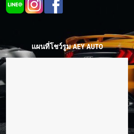
แผนที่โชว์รูม AEY AUTO